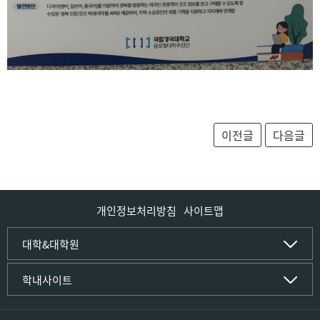
개인정보처리방침
사이트맵
인문사회·IT대학
대학&대학원
인문·문화학부
국립경국대학교
학내사이트
국어국문학전공
(재)국립경국대학교발전기금
중국어문·문화학전공
글로컬인재양성관(고시원)
한자문화콘텐츠학전공
공동실험실습관