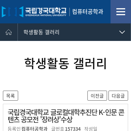
학생활동 갤러리
학생활동 갤러리
학과소식 갤러리
학생활동 갤러리
학생 활동
국립경국대학교 글로컬대학추진단 K-인문 콘
텐츠 공모전 '장려상'수상
등록인
컴퓨터공학과
글번호
157334
작성일