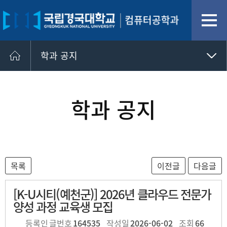
학과 공지
학과 공지
학사 일정
학과 공지
학과 공지
장학 정보
자주 묻는 질문(FAQ)
[K-U시티(예천군)] 2026년 클라우드 전문가
양성 과정 교육생 모집
등록인
글번호
164535
작성일
2026-06-02
조회
66