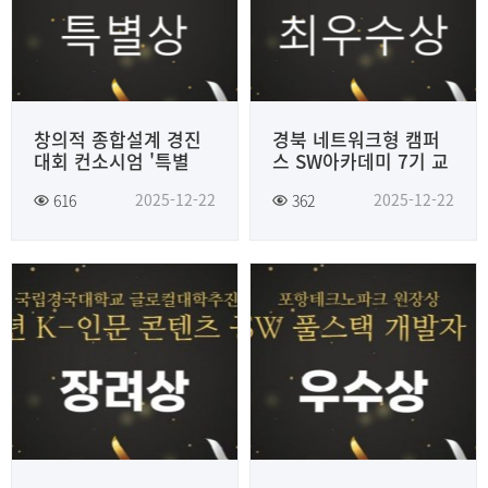
창의적 종합설계 경진
경북 네트워크형 캠퍼
대회 컨소시엄 '특별
스 SW아카데미 7기 교
상'수상
육과정 '최우수상'수상
2025-12-22
2025-12-22
616
362