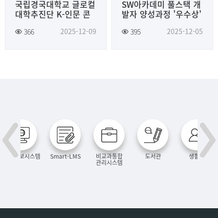
국립경국대학교 글로컬
SW아카데미 풀스택 개
대학추진단 K-인문 콘
발자 양성과정 '우수상'
텐츠 공모전 '장려상'수
수상
2025-12-09
2025-12-05
366
395
상
통합정보시스템
Smart-LMS
비교과통합
도서관
생활관
관리시스템